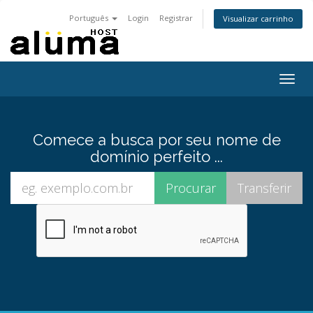
Português
Login
Registrar
Visualizar carrinho
Togg
navig
Comece a busca por seu nome de
domínio perfeito ...