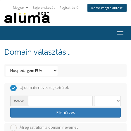
Magyar
Bejelentkezés
Regisztráció
Kosár megtekintése
Togg
navig
Domain választás...
Új domain nevet regisztrálok
www.
Ellenőrzés
Átregisztrálom a domain nevemet