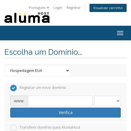
Português
Login
Registrar
Visualizar carrinho
Togg
navig
Escolha um Domínio...
Registrar um novo domínio
www.
Verifica
Transferir domínio para AlumaHost