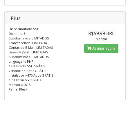
Plus
Disco Ilimitado SSD
R$59.99 BRL
Domínio 5
Subdomínios ILIMITADOS
Mensal
Transferência ILIMITADA
Contas de E-Mail ILIMITADAS
Assinar agora
Bases MySQL ILIMITADAS
Subdomínios ILIMITADOS
Linguagens PHP
Certificado SSL GRÁTIS
Criador de Sites GRÁTIS
Instalador +470 Apps GRÁTIS
CPU Xeon 5 x 3,5GHz
Memória 3GB
Painel Plesk