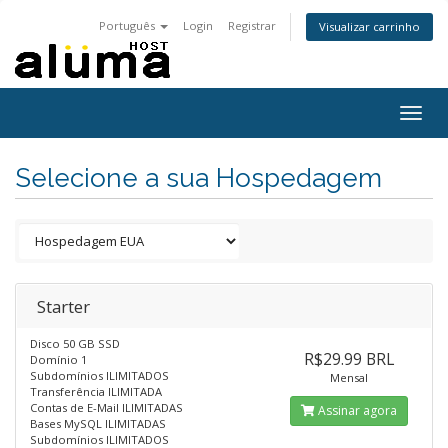
Português
Login
Registrar
Visualizar carrinho
Togg
navig
Selecione a sua Hospedagem
Starter
Disco 50 GB SSD
R$29.99 BRL
Domínio 1
Subdomínios ILIMITADOS
Mensal
Transferência ILIMITADA
Contas de E-Mail ILIMITADAS
Assinar agora
Bases MySQL ILIMITADAS
Subdomínios ILIMITADOS