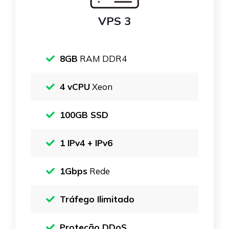
VPS 3
8GB
RAM DDR4
4 vCPU
Xeon
100GB SSD
1 IPv4 + IPv6
1Gbps
Rede
Tráfego Ilimitado
Proteção DDoS