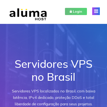
Login
Home
Hospedagem
VPS Brasil
Hospedagem Plesk EUA
Servidores VPS
Servidores VPS
no Brasil
Suporte
VPS Brasil
Servidores VPS localizados no Brasil, com baixa
VPS Reino Unido
FAQ
latência, IPv4 dedicado, proteção DDoS e total
liberdade de configuração para seus projetos.