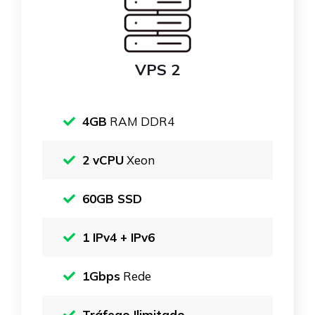
VPS 2
4GB
RAM DDR4
2 vCPU
Xeon
60GB SSD
1 IPv4 + IPv6
1Gbps
Rede
Tráfego Ilimitado