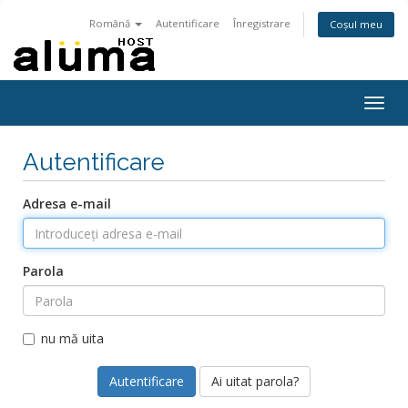
Română
Autentificare
Înregistrare
Coșul meu
Togg
navig
Autentificare
Adresa e-mail
Parola
nu mă uita
Ai uitat parola?